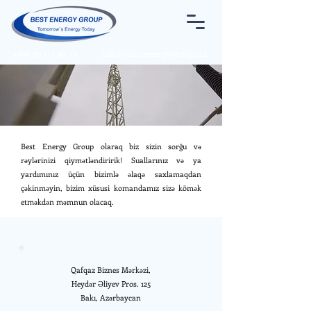
info@bestenergygroup.az
+994 50 211 86 79
Best Energy Group olaraq biz sizin sorğu və
rəylərinizi qiymətləndiririk! Suallarınız və ya
yardımınız üçün bizimlə əlaqə saxlamaqdan
çəkinməyin, bizim xüsusi komandamız sizə kömək
etməkdən məmnun olacaq.
Qafqaz Biznes Mərkəzi,
Heydər Əliyev Pros. 125
Bakı, Azərbaycan