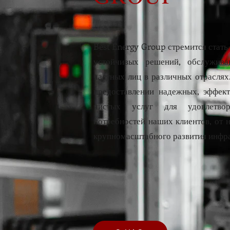
Best Energy Group стремится стат
устойчивых решений, обслужив
частных лиц в различных отрасля
предоставлении надежных, эффект
чистых услуг для удовлетвор
потребностей наших клиентов, от 
крупномасштабного развития инфр