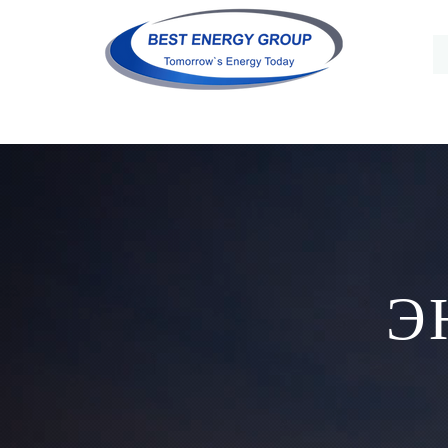
info@bestenergygroup.az
+994 50 21
Э