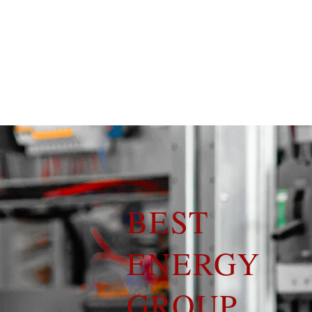
BEST
ENERGY
GROUP