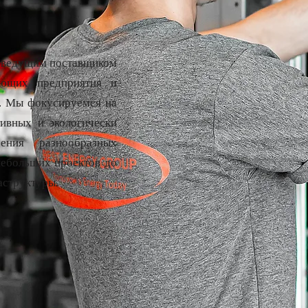
ь ведущим поставщиком
ающих предприятия и
х. Мы фокусируемся на
ивных и экологически
ения разнообразных
небольших проектов до
аструктуры.